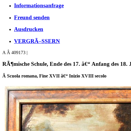
Informationsanfrage
Freund senden
Ausdrucken
VERGRÃ–SSERN
A Â 409173 |
RÃ¶mische Schule, Ende des 17. â€“ Anfang des 18. 
Â Scuola romana, Fine XVII â€“ Inizio XVIII secolo